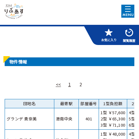
お気に入り
閲覧履歴
物件情報
<<
1
2
団地名
最寄駅
部屋番号
1型負担額
2
1型 ￥57,600
4型 ￥
グランデ 貴奈美
港南中央
401
2型 ￥65,300
5型 ￥
3型 ￥71,100
6型 ￥
1型 ￥48,000
4型 ￥