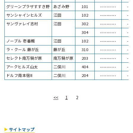
グリーンプラザすすき野
あざみ野
101
----------
---
サンシャインヒルズ
江田
102
----------
---
サンヴァレイ志村
江田
302
----------
---
304
----------
---
ノーブル 壱番館
江田
102
----------
---
ラ・クール 藤が丘
藤が丘
310
----------
---
セレクト南万騎が原
南万騎が原
203
----------
---
アークヒルズ山太
二俣川
404
----------
---
ドルフ南本宿Ⅱ
二俣川
204
----------
---
<<
1
2
サイトマップ