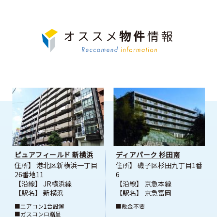
オススメ
物件
情報
ピュアフィールド 新横浜
ディアパーク 杉田南
住所】 港北区新横浜一丁目
住所】 磯子区杉田九丁目1番
26番地11
6
【沿線】 JR横浜線
【沿線】 京急本線
【駅名】 新横浜
【駅名】 京急富岡
■エアコン1台設置
■敷金不要
■ガスコンロ贈呈