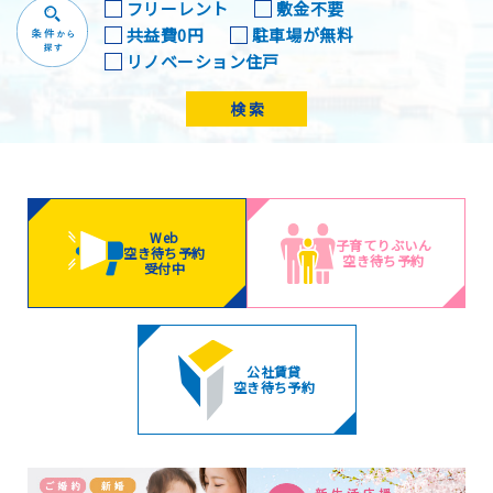
フリーレント
敷金不要
共益費0円
駐車場が無料
リノベーション住戸
検 索
Web
子育てりぶいん
空き待ち予約
空き待ち予約
受付中
公社賃貸
空き待ち予約