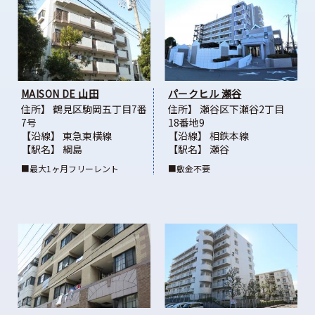
MAISON DE 山田
パークヒル 瀬谷
住所】 鶴見区駒岡五丁目7番
住所】 瀬谷区下瀬谷2丁目
7号
18番地9
【沿線】 東急東横線
【沿線】 相鉄本線
【駅名】 綱島
【駅名】 瀬谷
■最大1ヶ月フリーレント
■敷金不要