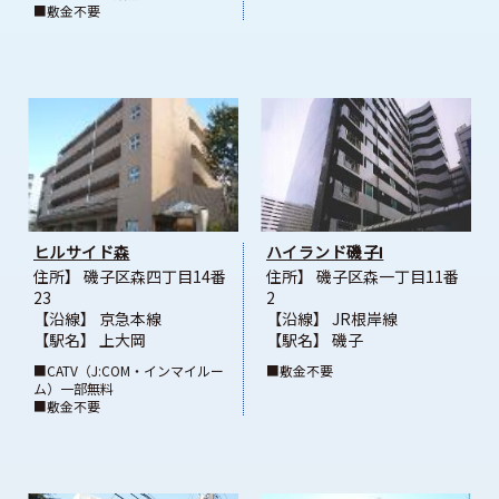
■敷金不要
ヒルサイド森
ハイランド磯子Ⅰ
住所】 磯子区森四丁目14番
住所】 磯子区森一丁目11番
23
2
【沿線】 京急本線
【沿線】 JR根岸線
【駅名】 上大岡
【駅名】 磯子
■CATV（J:COM・インマイルー
■敷金不要
ム）一部無料
■敷金不要