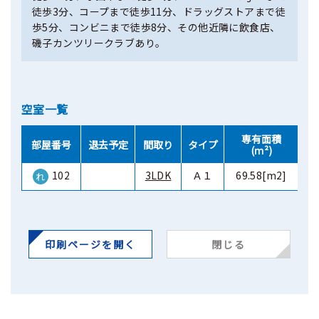
徒歩3分、コープまで徒歩11分、ドラッグストアまで徒
歩5分、コンビニまで徒歩8分、その他近隣に飲食店、
磯子カンツリークラブあり。
空室一覧
専有面積
部屋番号
退去予定
間取り
タイプ
(ｍ²)
102
3LDK
Ａ１
69.58[m2]
-
れ
印刷ページを開く
閉じる