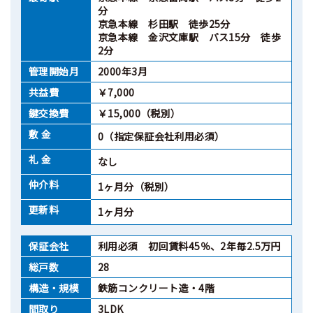
分
京急本線 杉田駅 徒歩25分
京急本線 金沢文庫駅 バス15分 徒歩
2分
管理開始月
2000年3月
共益費
￥7,000
鍵交換費
￥15,000（税別）
敷 金
0（指定保証会社利用必須）
礼 金
なし
仲介料
1ヶ月分（税別）
更新料
1ヶ月分
保証会社
利用必須 初回賃料45％、2年毎2.5万円
総戸数
28
構造・規模
鉄筋コンクリート造・4階
間取り
3LDK