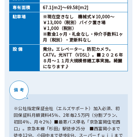
専有面積
67.1[m2]～69.58[m2]
駐車場
※現在空きなし 機械式￥10,000～
￥13,000（税別）バイク置き場
￥1,000（税別）
※敷金1ヶ月・礼金なし・仲介手数料1ヶ
月（税別）・更新料なし
設 備
竟分。エレベーター。防犯カメラ。
CATV。光NTT（VDSL）。■２０２６年
８月～１１月大規模修繕工事実施。綺麗
になります♪
※公社指定保証会社（エルズサポート）加入必須、初
回保証料月額賃料45％、2年毎2.5万円（分割プラン、
初回4％、月々2％）■最寄バス停名「京急富岡住宅西
口」。京急本線「杉田」駅徒歩25分 ■西富岡小まで
徒歩12分、小田中まで徒歩8分、スーパーｆｕｊｉまで