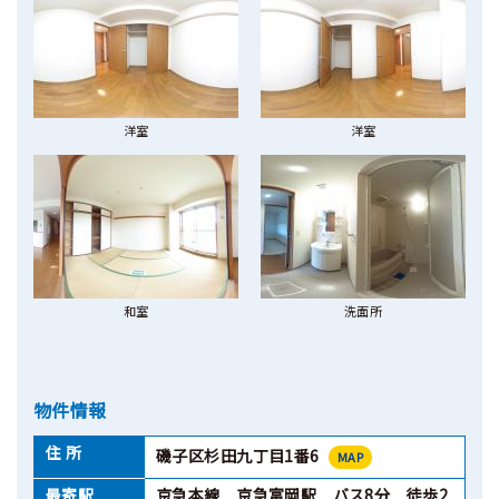
洋室
洋室
和室
洗面所
物件情報
住 所
磯子区杉田九丁目1番6
MAP
最寄駅
京急本線 京急富岡駅 バス8分 徒歩2