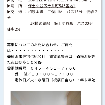
►場 所 ：
保土ケ谷区今井町545番地1
►交 通 ： 相鉄本線 二俣川駅 バス15分 徒歩２
分
JR横須賀線 保土ケ谷駅 バス22分
徒歩2分
募集についてのお問い合わせ、ご質問
は・・・・・・・・・・・・・・
✿横浜市住宅供給公社 賃貸募集窓口 ✿横浜駅き
た東口徒歩１０分✿
✿電話番号 ０４５－４５１－７７６６
受 付／１０：００～１７：００
定休日／火・水曜日（祝祭日含む）・年末年始