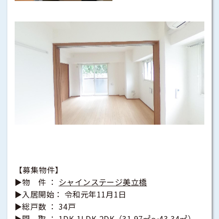
【募集物件】
►物 件 ：
シャイン
ステージ美立橋
►入居開始： 令和元年11月1日
►総戸数 ： 34戸
►間 取 ： 1DK,1LDK,2DK（31.97㎡～43.34㎡）