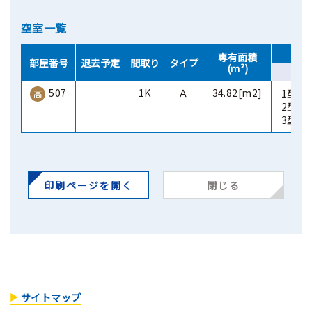
空室一覧
専有面積
部屋番号
退去予定
間取り
タイプ
(ｍ²)
507
1K
Ａ
34.82[m2]
1型 ￥5
高
2型 ￥6
3型 ￥6
印刷ページを開く
閉じる
サイトマップ