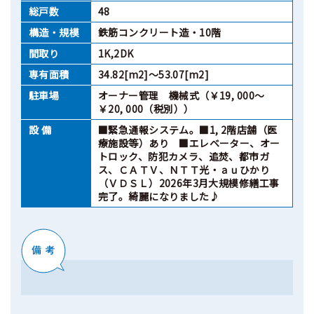
総戸数
48
構造・規模
鉄筋コンクリート造・10階
間取り
1K,2DK
専有面積
34.82[m2]～53.07[m2]
駐車場
オーナー管理 機械式（￥19, 000～
￥20, 000（税別））
設 備
■緊急通報システム。■1, 2階店舗（医
療施設等）あり ■エレベーター、オー
トロック、防犯カメラ、追焚、都市ガ
ス、ＣＡＴＶ、ＮＴＴ光・ａｕひかり
（ＶＤＳＬ）2026年3月大規模修繕工事
完了。綺麗になりました♪