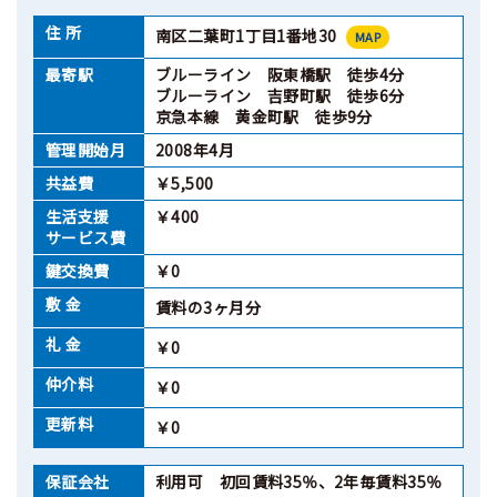
住 所
南区二葉町1丁目1番地30
MAP
最寄駅
ブルーライン 阪東橋駅 徒歩4分
ブルーライン 吉野町駅 徒歩6分
京急本線 黄金町駅 徒歩9分
管理開始月
2008年4月
共益費
￥5,500
生活支援
￥400
サービス費
鍵交換費
￥0
敷 金
賃料の3ヶ月分
礼 金
￥0
仲介料
￥0
更新料
￥0
保証会社
利用可 初回賃料35％、2年毎賃料35％