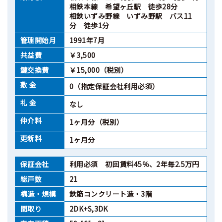
相鉄本線 希望ヶ丘駅 徒歩28分
相鉄いずみ野線 いずみ野駅 バス11
分 徒歩1分
管理開始月
1991年7月
共益費
￥3,500
鍵交換費
￥15,000（税別）
敷 金
0（指定保証会社利用必須）
礼 金
なし
仲介料
1ヶ月分（税別）
更新料
1ヶ月分
保証会社
利用必須 初回賃料45％、2年毎2.5万円
総戸数
21
構造・規模
鉄筋コンクリート造・3階
間取り
2DK+S,3DK