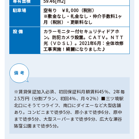
専有面積
59.46[m2]
駐車場
空有り ￥8, 000（税別）
※敷金なし・礼金なし・仲介手数料1ヶ
月（税別）・更新料なし
設 備
カラーモニター付セキュリティドアホ
ン。防犯カメラ設置。ＣＡＴＶ。ＮＴＴ
光（ＶＤＳＬ）。2021年6月：全体改修
工事実施！綺麗になりました♪
※賃貸保証加入必須、初回保証料月額賃料45％、2年毎
2.5万円（分割プラン、初回4％、月々2％）■三ツ境駅
北口にそうてつライフ、南口にダイエーなど大型店舗
あり。コンビニまで徒歩5分、原小まで徒歩6分、原中
まで徒歩5分、大型スーパーまで徒歩9分、広大な瀬谷
狢窪公園まで徒歩5分。