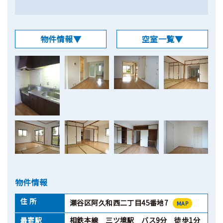
物件情報▼
空室一覧▼
物件情報
住 所
瀬谷区阿久和西二丁目45番地7
MAP
最寄駅
相鉄本線 三ツ境駅 バス9分 徒歩1分