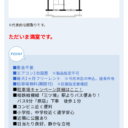
※代表的な間取りです。
ただいま満室です。
■敷金不要
■エアコン1台設置
※製品指定不可
■最大1ヶ月フリーレント
※今月末迄の申込。諸条件有
■駐車場無料(期限付)
※区画指定要確認
■
駐車場キャンペーン詳細はここ！
■相鉄相模線「三ツ境」駅よりバス便あり！
バス9分「原店」下車 徒歩１分
■コンビニ近く便利
■小学校、中学校近く通学安心
■近隣に公園あり
■日当たり良好、静かな立地