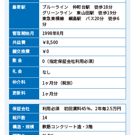
最寄駅
ブルーライン 仲町台駅 徒歩18分
グリーンライン 東山田駅 徒歩19分
東急東横線 綱島駅 バス20分 徒歩6
分
管理開始月
1998年8月
共益費
￥8,500
鍵交換費
￥0
敷 金
0（指定保証会社利用必須）
礼 金
なし
仲介料
1ヶ月分（税別）
更新料
1ヶ月分
保証会社
利用必須 初回賃料45％、2年毎2.5万円
総戸数
14
構造・規模
鉄筋コンクリート造・3階