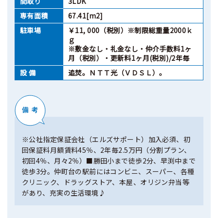
間取り
3LDK
専有面積
67.41[m2]
駐車場
￥11, 000（税別）※制限総重量2000ｋ
ｇ
※敷金なし・礼金なし・仲介手数料1ヶ
月（税別）・更新料1ヶ月(税別)/2年毎
設 備
追焚。ＮＴＴ光（ＶＤＳＬ）。
※公社指定保証会社（エルズサポート）加入必須、初
回保証料月額賃料45％、2年毎2.5万円（分割プラン、
初回4％、月々2％）■勝田小まで徒歩2分、早渕中まで
徒歩3分。仲町台の駅前にはコンビニ、スーパー、各種
クリニック、ドラッグストア、本屋、オリジン弁当等
があり、充実の生活環境♪