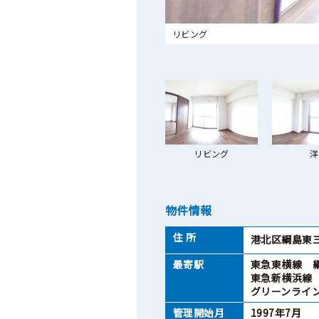
リビング
リビング
洋
物件情報
住 所
港北区綱島東三
最寄駅
東急東横線 綱
東急新横浜線
グリーンライ
管理開始月
1997年7月