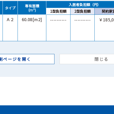
入居者負担額（円）
専有面積
タイプ
(ｍ²)
1型負担額
2型負担額
契約家
Ａ２
60.08[m2]
----------
----------
￥185,0
刷ページを開く
閉じる