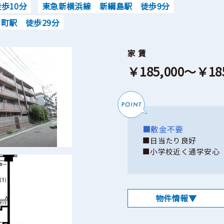
歩10分
東急新横浜線 新綱島駅 徒歩9分
町駅 徒歩29分
家 賃
￥185,000～￥185
■敷金不要
■日当たり良好
■小学校近く通学安心
物件情報▼