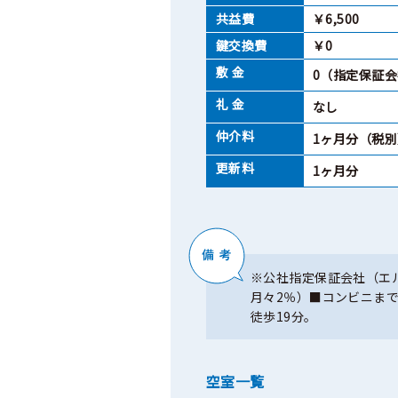
共益費
￥6,500
鍵交換費
￥0
敷 金
0（指定保証
礼 金
なし
仲介料
1ヶ月分（税別
更新料
1ヶ月分
※公社指定保証会社（エル
月々2％）■コンビニまで
徒歩19分。
空室一覧