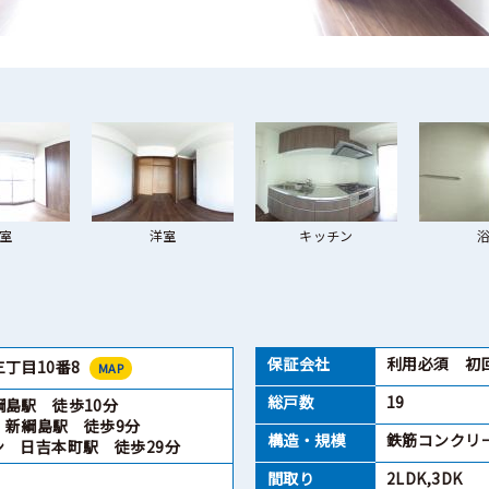
室
洋室
キッチン
保証会社
利用必須 初回
丁目10番8
MAP
総戸数
19
島駅 徒歩10分
 新綱島駅 徒歩9分
構造・規模
鉄筋コンクリ
ン 日吉本町駅 徒歩29分
間取り
2LDK,3DK