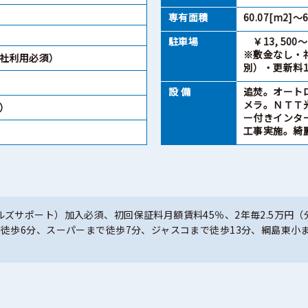
専有面積
60.07[m2]～6
駐車場
￥13, 500～
※敷金なし・
会社利用必須）
別）・更新料1
設 備
追焚。オート
メラ。ＮＴＴ
）
ー付きインター
工事実施。綺
ズサポート）加入必須、初回保証料月額賃料45％、2年毎2.5万円（
徒歩6分、スーパーまで徒歩7分、ジャスコまで徒歩13分、綱島東小