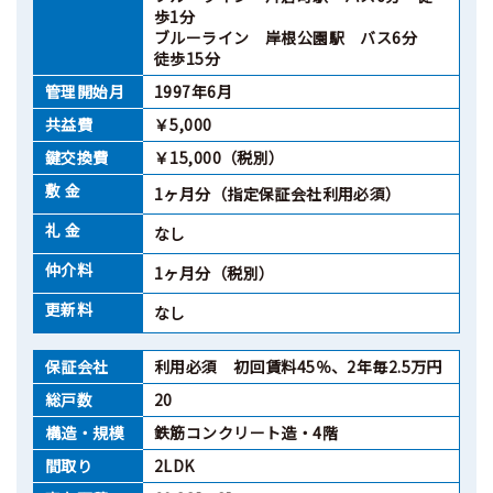
歩1分
ブルーライン 岸根公園駅 バス6分
徒歩15分
管理開始月
1997年6月
共益費
￥5,000
鍵交換費
￥15,000（税別）
敷 金
1ヶ月分（指定保証会社利用必須）
礼 金
なし
仲介料
1ヶ月分（税別）
更新料
なし
保証会社
利用必須 初回賃料45％、2年毎2.5万円
総戸数
20
構造・規模
鉄筋コンクリート造・4階
間取り
2LDK