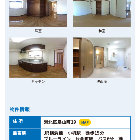
洋室
和室
キッチン
洗面所
物件情報
住 所
港北区鳥山町19
MAP
最寄駅
JR横浜線 小机駅 徒歩15分
ブルーライン 片倉町駅 バス6分 徒