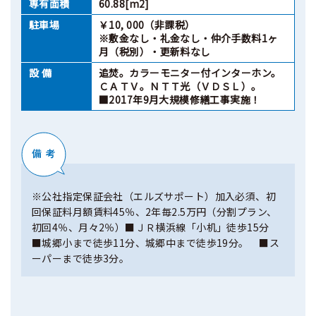
専有面積
60.88[m2]
駐車場
￥10, 000（非課税）
※敷金なし・礼金なし・仲介手数料1ヶ
月（税別）・更新料なし
設 備
追焚。カラーモニター付インターホン。
ＣＡＴＶ。ＮＴＴ光（ＶＤＳＬ）。
■2017年9月大規模修繕工事実施！
※公社指定保証会社（エルズサポート）加入必須、初
回保証料月額賃料45％、2年毎2.5万円（分割プラン、
初回4％、月々2％）■ＪＲ横浜線「小机」徒歩15分
■城郷小まで徒歩11分、城郷中まで徒歩19分。 ■ス
ーパーまで徒歩3分。