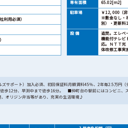
専有面積
65.02[m2]
駐車場
￥12, 000
※敷金なし・
会社利用必須）
別）・更新料1
設 備
追焚。エレベ
機能付テレビ
）
応。ＮＴＴ光（
体改修工事実
ズサポート）加入必須、初回保証料月額賃料45％、2年毎2.5万円（
で徒歩12分、早渕中まで徒歩16分。 ■仲町台の駅前にはコンビニ、
屋、オリジン弁当等があり、充実の生活環境♪