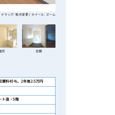
ドラッグ: 視点変更 / ホイール: ズーム
面所
玄関
賃料45％、2年毎2.5万円
ート造・5階
K