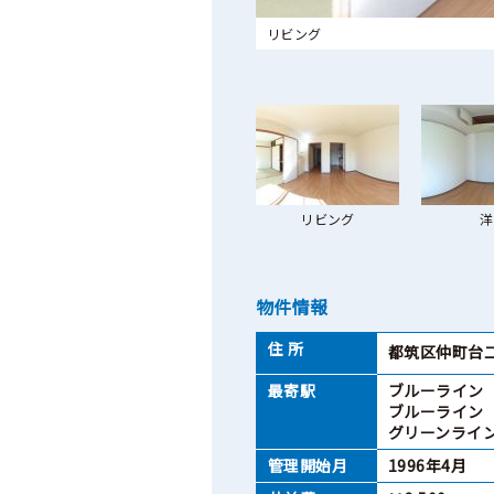
リビング
リビング
洋
物件情報
住 所
都筑区仲町台二
最寄駅
ブルーライン
ブルーライン
グリーンライン
管理開始月
1996年4月