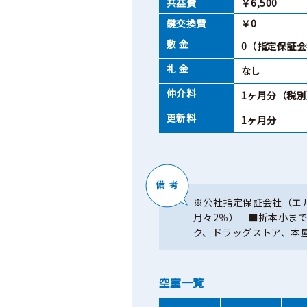
共益費
￥6,500
鍵交換費
￥0
敷 金
0（指定保証
礼 金
なし
仲介料
1ヶ月分（税別
更新料
1ヶ月分
※公社指定保証会社（エル
月々2％） ■折本小ま
ク、ドラッグストア、本
空室一覧