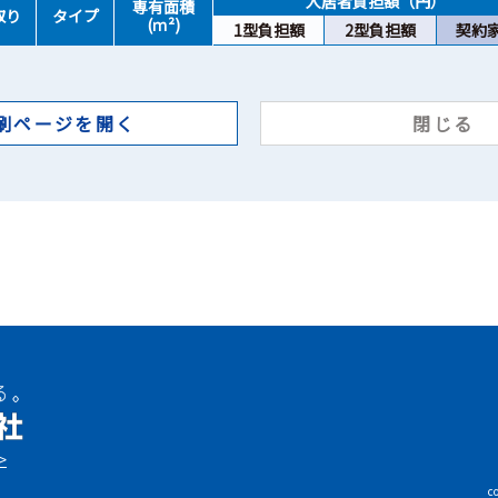
入居者負担額（円）
専有面積
取り
タイプ
(ｍ²)
1型負担額
2型負担額
契約
刷ページを開く
閉じる
>
c