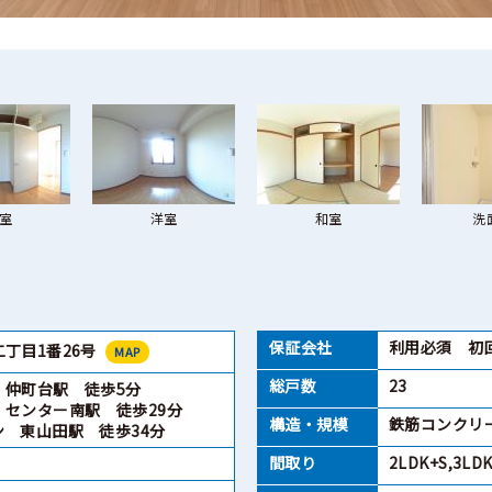
室
洋室
和室
洗
保証会社
利用必須 初回
丁目1番26号
MAP
総戸数
23
 仲町台駅 徒歩5分
 センター南駅 徒歩29分
構造・規模
鉄筋コンクリ
 東山田駅 徒歩34分
間取り
2LDK+S,3LD