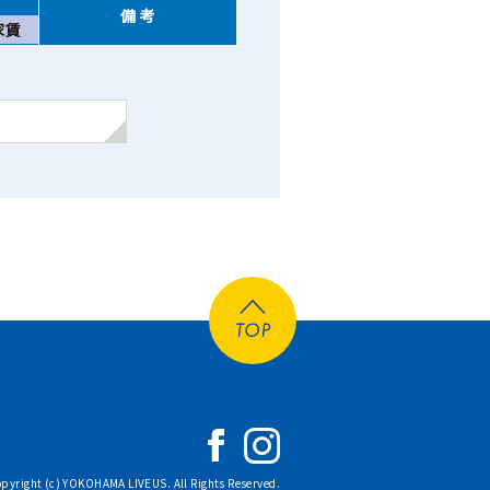
備 考
家賃
opyright (c) YOKOHAMA LIVEUS. All Rights Reserved.