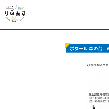
ボヌール 森の台 A