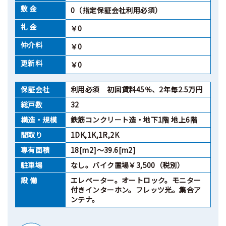
敷 金
0（指定保証会社利用必須）
礼 金
￥0
仲介料
￥0
更新料
￥0
保証会社
利用必須 初回賃料45％、2年毎2.5万円
総戸数
32
構造・規模
鉄筋コンクリート造・地下1階 地上6階
間取り
1DK,1K,1R,2K
専有面積
18[m2]～39.6[m2]
駐車場
なし。バイク置場￥3,500（税別）
設 備
エレベーター。オートロック。モニター
付きインターホン。フレッツ光。集合ア
ンテナ。