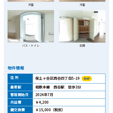
洋室
洋室
バス・トイレ
玄関
物件情報
住 所
保土ヶ谷区西谷四丁目5-19
MAP
最寄駅
相鉄本線 西谷駅 徒歩3分
管理開始月
2024年7月
共益費
￥4,200
鍵交換費
￥15,000（税別）