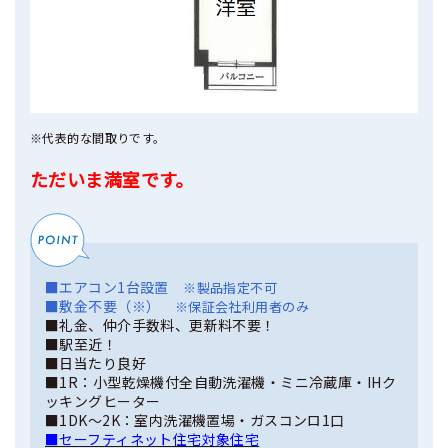
※代表的な間取りです。
ただいま満室です。
■エアコン1台設置
※製品指定不可
■敷金不要（※）
※保証会社利用者のみ
■礼金、仲介手数料、更新料不要！
■駅至近！
■日当たり良好
■1R：小型乾燥機付全自動洗濯機・ミニ冷蔵庫・IHク
ッキングヒーター
■1DK～2K：室内洗濯機置場・ガスコンロ1口
■セーフティネット住宅対象住宅