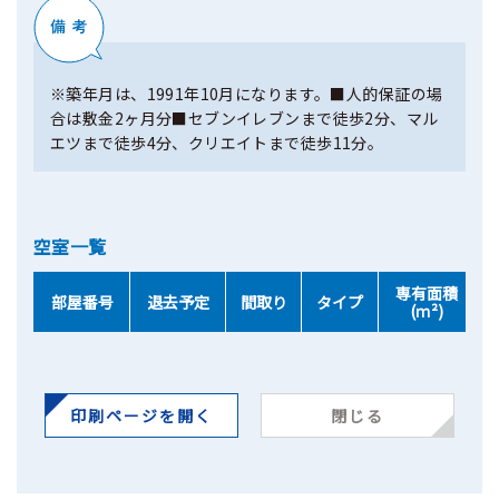
※築年月は、1991年10月になります。■人的保証の場
合は敷金2ヶ月分■セブンイレブンまで徒歩2分、マル
エツまで徒歩4分、クリエイトまで徒歩11分。
空室一覧
専有面積
部屋番号
退去予定
間取り
タイプ
(ｍ²)
印刷ページを開く
閉じる