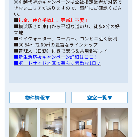
※
引越代補助キャンペーンは
公社指定業者が対応で
きないエリアがありますので、事前にご確認くださ
い。
■
礼金、仲介手数料、更新料不要！
■横浜駅きた東口から平坦な道のり、徒歩8分の好
立地
■ベイクォーター、スーパー、コンビニ近く便利
■30.54〜72.60㎡の豊富なラインナップ
■管理人（日勤）付きで安心＆共用部キレイ
■新生活応援キャンペーン詳細はここ！
■ポートサイド地区で暮らす素敵な1日♪
物件情報▼
空室一覧▼