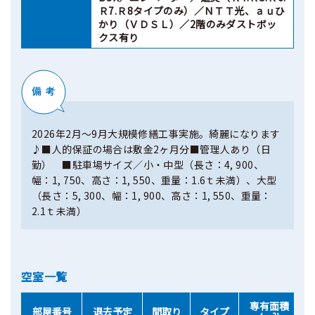
Ｒ7.Ｒ8タイプのみ）／ＮＴＴ光、ａｕひ
かり（ＶＤＳＬ）／2階のみダストボッ
クス有り
2026年2月～9月大規模修繕工事実施。綺麗になります
♪■人的保証の場合は敷金2ヶ月分■管理人あり（日
勤） ■駐車場サイズ／小・中型（長さ：4, 900、
幅：1, 750、高さ：1, 550、重量：1.6ｔ未満）、大型
（長さ：5, 300、幅：1, 900、高さ：1, 550、重量：
2.1ｔ未満）
空室一覧
専有面積
部屋番号
退去予定
間取り
タイプ