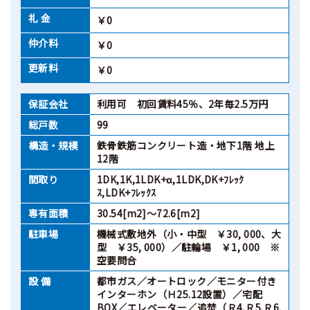
礼 金
￥0
仲介料
￥0
更新料
￥0
保証会社
利用可 初回賃料45％、2年毎2.5万円
総戸数
99
構造・規模
鉄骨鉄筋コンクリート造・地下1階 地上
12階
間取り
1DK,1K,1LDK+α,1LDK,DK+ﾌﾚｯｸ
ｽ,LDK+ﾌﾚｯｸｽ
専有面積
30.54[m2]～72.6[m2]
駐車場
機械式敷地外（小・中型 ￥30, 000、大
型 ￥35, 000）／駐輪場 ￥1, 000 ※
空要問合
設 備
都市ガス／オートロック／モニター付き
インターホン（Ｈ25.12設置）／宅配
BOX／エレベーター／追焚（Ｒ4.Ｒ5.Ｒ6.