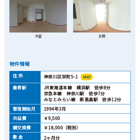
洋室
玄関
物件情報
住 所
神奈川区栄町5-1
MAP
最寄駅
JR東海道本線 横浜駅 徒歩8分
京急本線 神奈川駅 徒歩7分
みなとみらい線 新高島駅 徒歩12分
管理開始月
1994年3月
共益費
￥9,500
鍵交換費
￥18,000（税別）
敷 金
2ヶ月分