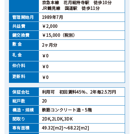
京急本線 花月総持寺駅 徒歩10分
JR鶴見線 国道駅 徒歩11分
管理開始月
1989年7月
共益費
￥2,000
鍵交換費
￥15,000（税別）
敷 金
2ヶ月分
礼 金
￥0
仲介料
￥0
更新料
￥0
保証会社
利用可 初回賃料45％、2年毎2.5万円
総戸数
20
構造・規模
鉄筋コンクリート造・5階
間取り
2DK,2LDK,3DK
専有面積
49.32[m2]～68.22[m2]