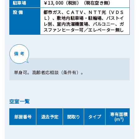
駐車場
￥13, 000（税別）（現在空き無）
設 備
都市ガス、ＣＡＴＶ、ＮＴＴ光（ＶＤＳ
Ｌ）、敷地内駐車場・駐輪場、バストイ
レ別、室内洗濯機置場、バルコニー、ガ
スファンヒーター可／エレベーター無し
単身可。高齢者応相談（条件有）。
空室一覧
専有面積
部屋番号
退去予定
間取り
タイプ
(ｍ²)